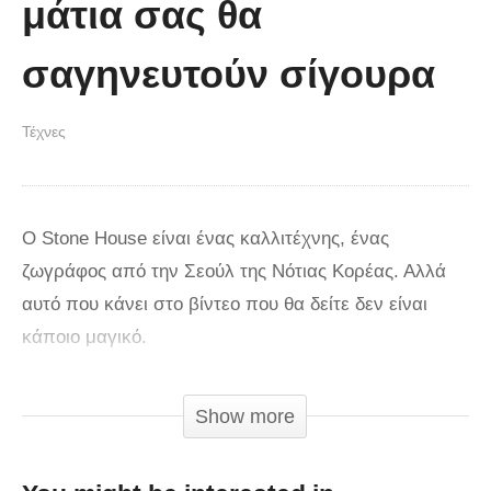
μάτια σας θα
σαγηνευτούν σίγουρα
Τέχνες
Ο Stone House είναι ένας καλλιτέχνης, ένας
ζωγράφος από την Σεούλ της Νότιας Κορέας. Αλλά
αυτό που κάνει στο βίντεο που θα δείτε δεν είναι
κάποιο μαγικό.
Είναι ολόκληρη η ζωή μίας γυναίκας σε γρήγορη
Show more
κίνηση. Τα μάτια σας θα σαγηνευτούν σίγουρα: Τι
ωραίο τελείωμα, από το θάνατο στη ζωή! Και είναι