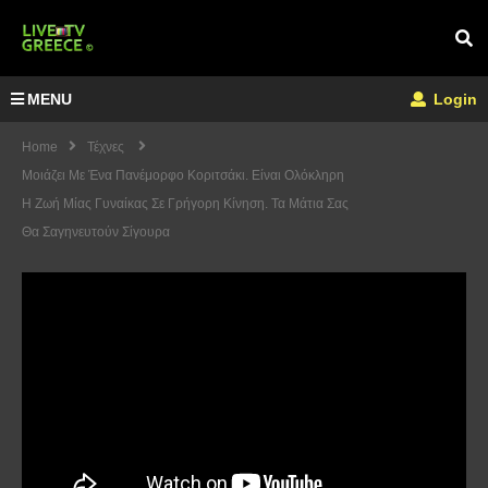
MENU
Login
Home
Τέχνες
Μοιάζει Με Ένα Πανέμορφο Κοριτσάκι. Είναι Ολόκληρη
Η Ζωή Μίας Γυναίκας Σε Γρήγορη Κίνηση. Τα Μάτια Σας
Θα Σαγηνευτούν Σίγουρα