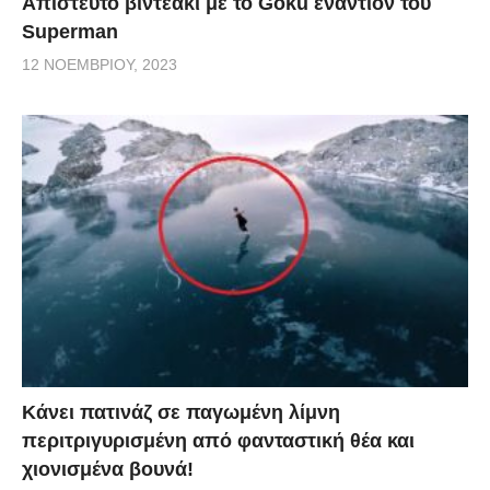
Απίστευτο βιντεάκι με το Goku εναντίον του
Superman
12 ΝΟΕΜΒΡΊΟΥ, 2023
Κάνει πατινάζ σε παγωμένη λίμνη
περιτριγυρισμένη από φανταστική θέα και
χιονισμένα βουνά!