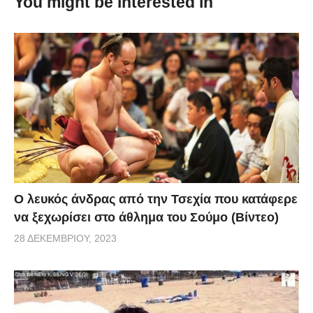
You might be interested in
απίστευτο που γίνονται όλα στον ίδιο πίνακα.
Ο λευκός άνδρας από την Τσεχία που κατάφερε
να ξεχωρίσει στο άθλημα του Σούμο (Βίντεο)
28 ΔΕΚΕΜΒΡΊΟΥ, 2023