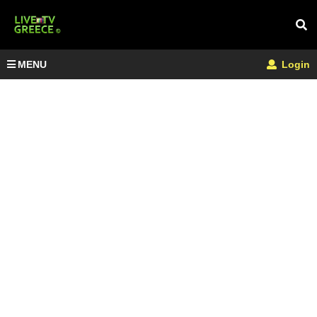
MENU
Login