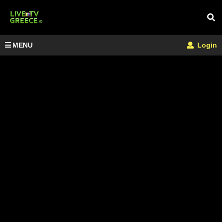
MENU
Login