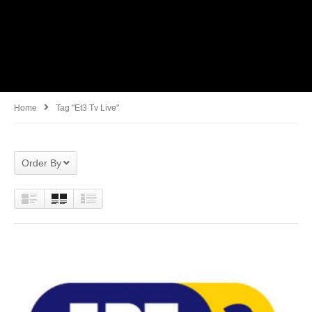
Home
Tag "Et3 Tv Live"
Order By