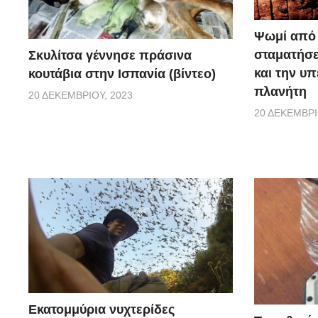
Ψωμί από 
σταματήσε
Σκυλίτσα γέννησε πράσινα
και την υ
κουτάβια στην Ισπανία (βίντεο)
πλανήτη
20 ΔΕΚΕΜΒΡΊΟΥ, 2023
20 ΔΕΚΕΜΒΡΊ
Εκατομμύρια νυχτερίδες