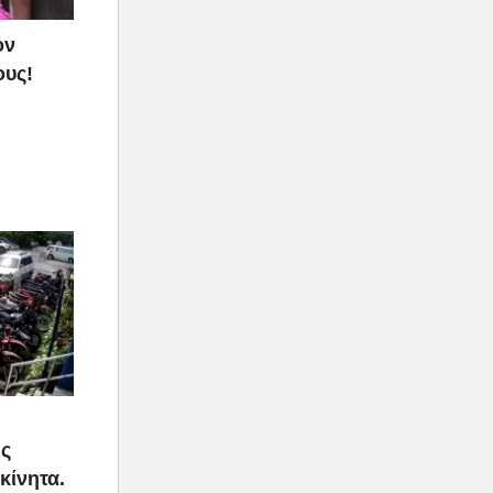
ον
ους!
ις
κίνητα.