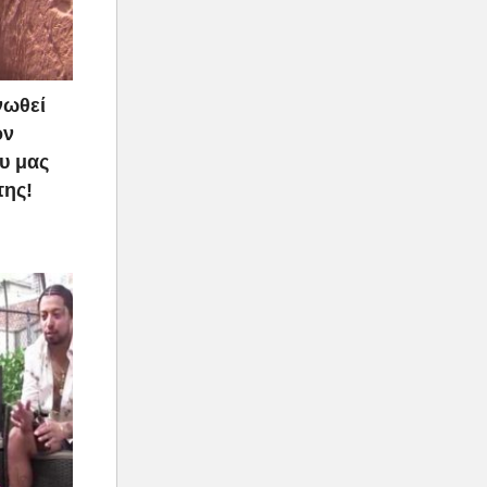
νωθεί
ον
υ μας
της!