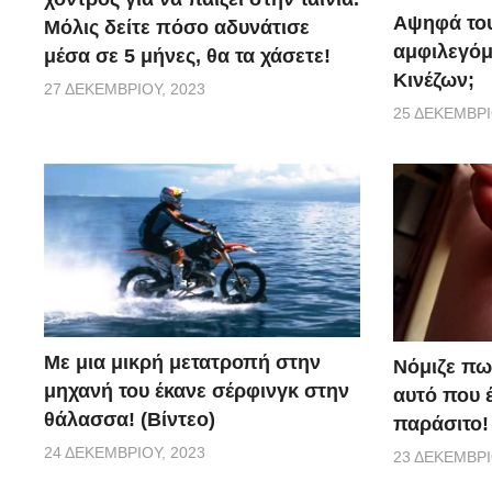
Αψηφά του
Μόλις δείτε πόσο αδυνάτισε
αμφιλεγόμ
μέσα σε 5 μήνες, θα τα χάσετε!
Κινέζων;
27 ΔΕΚΕΜΒΡΊΟΥ, 2023
25 ΔΕΚΕΜΒΡΊ
Με μια μικρή μετατροπή στην
Νόμιζε πω
μηχανή του έκανε σέρφινγκ στην
αυτό που 
θάλασσα! (Βίντεο)
παράσιτο!
24 ΔΕΚΕΜΒΡΊΟΥ, 2023
23 ΔΕΚΕΜΒΡΊ