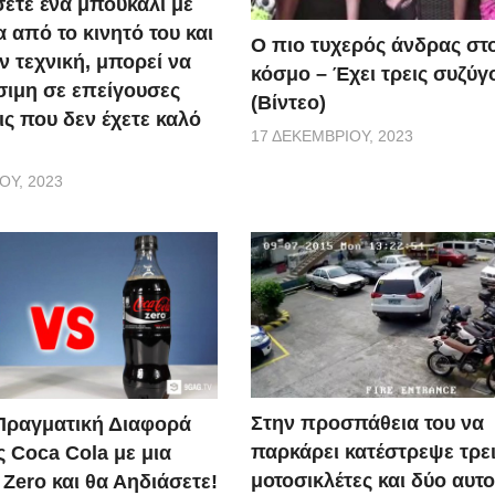
ετε ένα μπουκάλι με
 από το κινητό του και
Ο πιο τυχερός άνδρας στ
ν τεχνική, μπορεί να
κόσμο – Έχει τρεις συζύγ
σιμη σε επείγουσες
(Βίντεο)
ις που δεν έχετε καλό
17 ΔΕΚΕΜΒΡΊΟΥ, 2023
ΟΥ, 2023
Στην προσπάθεια του να
 Πραγματική Διαφορά
παρκάρει κατέστρεψε τρε
ς Coca Cola με μια
μοτοσικλέτες και δύο αυτο
Zero και θα Αηδιάσετε!