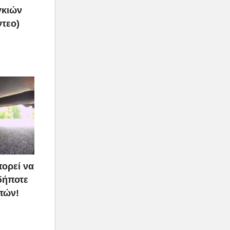
γκιών
ντεο)
πορεί να
δήποτε
τών!