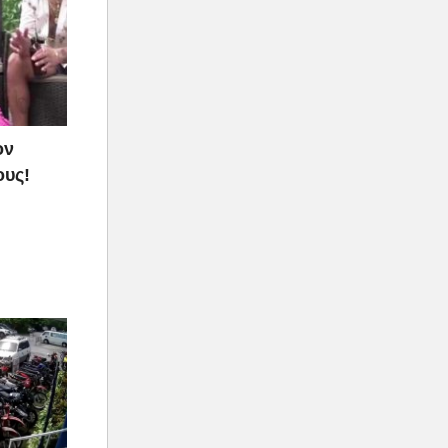
ον
ους!