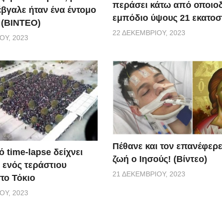
περάσει κάτω από οποιο
έβγαλε ήταν ένα έντομο
εμπόδιο ύψους 21 εκατοσ
 (BINTEO)
22 ΔΕΚΕΜΒΡΊΟΥ, 2023
ΟΥ, 2023
Πέθανε και τον επανέφερ
 time-lapse δείχνει
ζωή ο Ιησούς! (Βίντεο)
 ενός τεράστιου
21 ΔΕΚΕΜΒΡΊΟΥ, 2023
το Τόκιο
ΟΥ, 2023