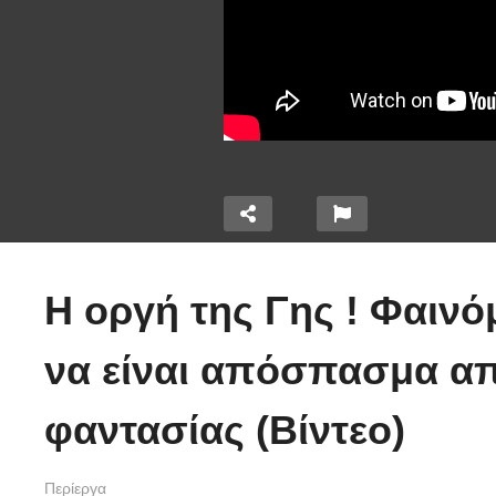
10 από τα πιο
Ο
Η οργή της Γης ! Φαιν
μερα έξω
ασυνήθιστα
«
τη
πράγματα που
Δ
να είναι απόσπασμα απ
δείτε τι
έπεσαν από τον
τ
! (Βίντεο)
ουρανό
ε
φαντασίας (Βίντεο)
Περίεργα