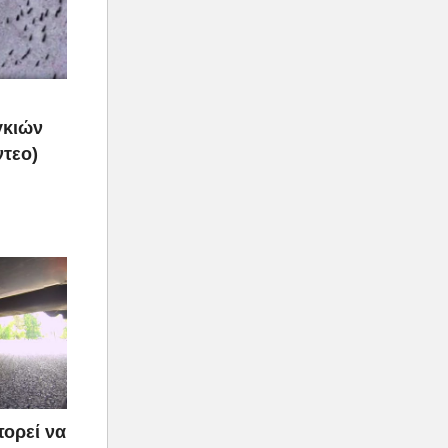
γκιών
ντεο)
πορεί να