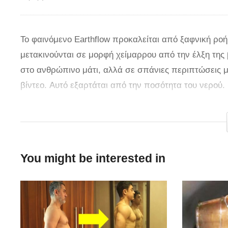
To φαινόμενο Εarthflow προκαλείται από ξαφνική ροή
μετακινούνται σε μορφή χείμαρρου από την έλξη της 
στο ανθρώπινο μάτι, αλλά σε σπάνιες περιπτώσεις μ
βίντεο. Αυτό εξαρτάται από την ποσότητα του νερού.
Όσο περισσότερο, τόσο γρηγορότερη η ροή του εδάφ
Το βίντεο που κάνει το γύρο του διαδικτύου θα μπορ
αλλά στη πραγματικότητα είναι κάπου στη Ρωσία. Οι
You might be interested in
καταγραφή σε δασική περιοχή στην πόλη Zarechnyi.
παροιμιώδης.
Πηγή