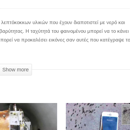
 λεπτόκοκκων υλικών που έχουν διαποτιστεί με νερό και
βαρύτητας. Η ταχύτητά του φαινομένου μπορεί να το κάνει
πορεί να προκαλέσει εικόνες σαν αυτές που κατέγραψε τ
ους. Την σπάνια αυτή περίπτωση κατέγραψε κάποιος στη
Show more
ούσε να είναι απόσπασμα από ταινία επιστημονικής φαντασ
 ελάχιστες πληροφορίες που δίνονται προσδιορίζουν την
 Η ψυχραιμία του ανθρώπου που καταγράφει είναι τουλάχι