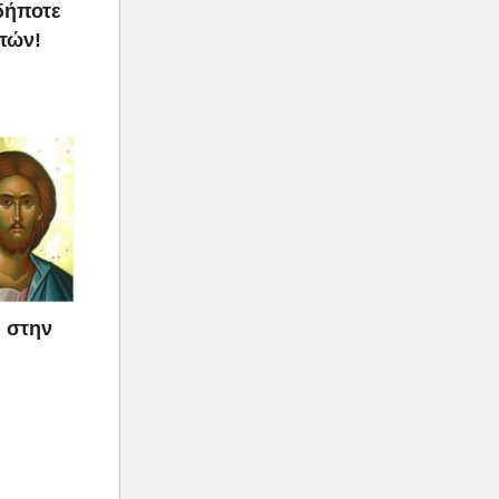
δήποτε
τών!
ε στην