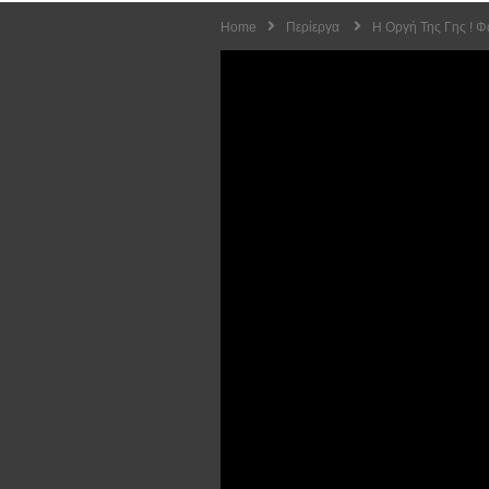
Home
Περίεργα
Η Οργή Της Γης ! Φ