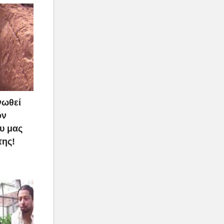
νωθεί
ον
υ μας
της!