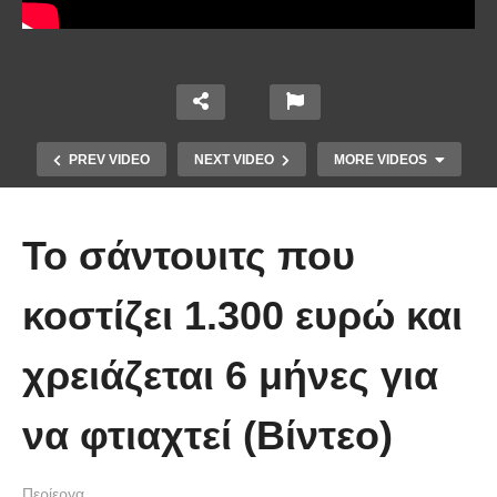
PREV VIDEO
NEXT VIDEO
MORE VIDEOS
Το σάντουιτς που
κοστίζει 1.300 ευρώ και
χρειάζεται 6 μήνες για
10 από τα πιο ασυνήθιστα
πράγματα που έπεσαν από τον
να φτιαχτεί (Βίντεο)
ουρανό
Περίεργα