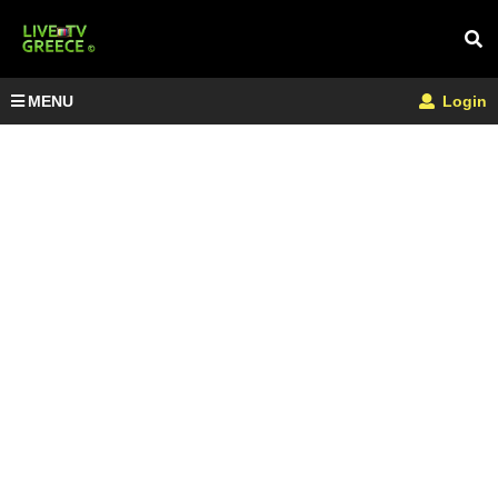
MENU
Login