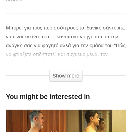
Μπορεί για τους περισσότερους το ιδανικό σάντουιτς
να είναι εκείνο που… ικανοποιεί γρηγορότερα την
ανάγκη σας για φαγητό αλλά για την ομάδα του “Πώς
να φτιάξετε οτιδήποτε” και συγκεκριμένα, τον
Youtuber Andy George, μπορεί να χρειαστεί 1.300
ευρώ και… 6 μήνες. Ναι, πολύ καλά διαβάσατε. Έξι
Show more
μήνες. Η «περιπέτεια» της κατασκευής ενός
σάντουιτς από το μηδέν, ξεκίνησε από την
You might be interested in
δημιουργία ενός κήπου για τα φυτά που θα περιείχε ο
κήπος του, όπως το αγγούρι, η τομάτα και το
μαρούλι.