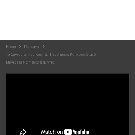
Home
Περίεργα
Το Σάντουιτς Που Κοστίζει 1.300 Ευρώ Και Χρειάζεται 6
Μήνες Για Να Φτιαχτεί (Βίντεο)