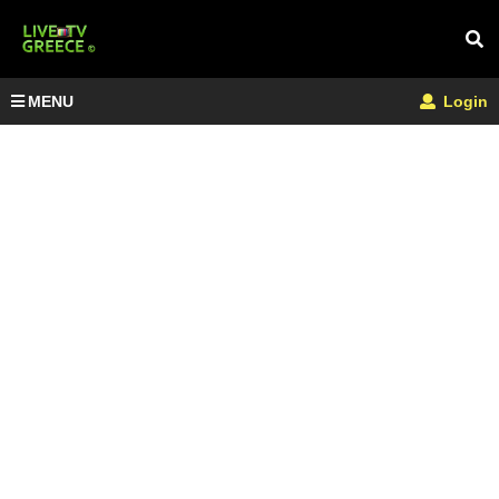
MENU
Login