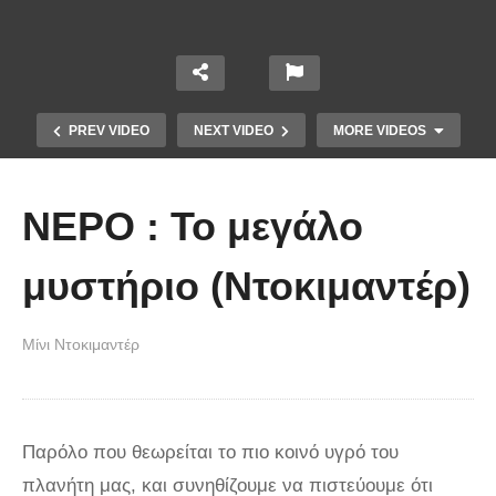
PREV VIDEO
NEXT VIDEO
MORE VIDEOS
ΝΕΡΟ : Το μεγάλο
μυστήριο (Ντοκιμαντέρ)
Μίνι Ντοκιμαντέρ
Άκολη: Η ελληνική παραλία με τα
κρυστάλλινα νερά και το αμέτρητο
βάθος
Παρόλο που θεωρείται το πιο κοινό υγρό του
πλανήτη μας, και συνηθίζουμε να πιστεύουμε ότι