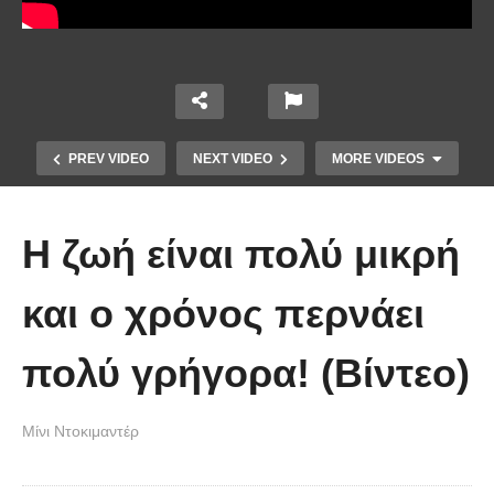
PREV VIDEO
NEXT VIDEO
MORE VIDEOS
Η ζωή είναι πολύ μικρή
και ο χρόνος περνάει
πολύ γρήγορα! (Βίντεο)
Άκολη: Η ελληνική παραλία με τα
κρυστάλλινα νερά και το αμέτρητο
Μίνι Ντοκιμαντέρ
βάθος