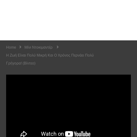
Home
Μίνι Ντοκιμαντέρ
Η Ζωή Είναι Πολύ Μικρή Και Ο Χρόνος Περνάει Πολύ
Γρήγορα! (Βίντεο)