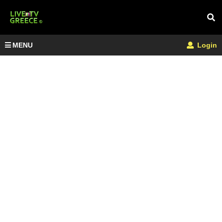
MENU
Login