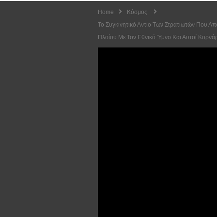
Home
Κόσμος
Το Συγκινητικό Αντίο Των Στρατιωτών Που Απ
Πλοίου Με Τον Εθνικό Ύμνο Και Αυτοί Κορνάρ