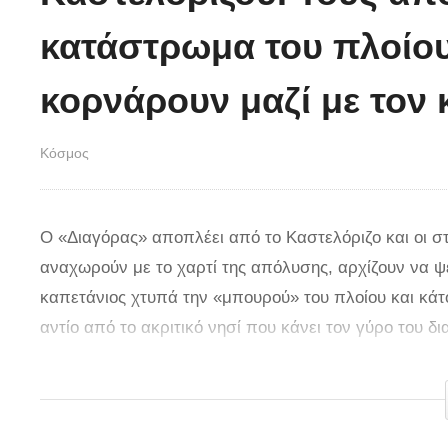
κατάστρωμα του πλοίου 
κορνάρουν μαζί με τον 
Κόσμος
Ο «Διαγόρας» αποπλέει από το Καστελόριζο και οι σ
αναχωρούν με το χαρτί της απόλυσης, αρχίζουν να ψ
καπετάνιος χτυπά την «μπουρού» του πλοίου και κάτοι
αντίο από το ακριτικό νησί που κάνει τον γύρο του δ
ιστορία. Όλα συνέβησαν στις 16 Νοεμβρίου του 2015. Δ
Πηγή