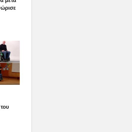
ά μετά
νώρισε
 του