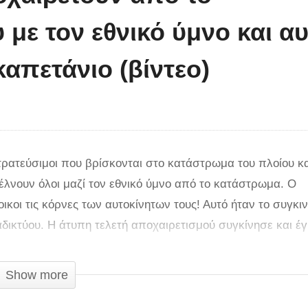
με τον εθνικό ύμνο και αυ
καπετάνιο (βίντεο)
τρατεύσιμοι που βρίσκονται στο κατάστρωμα του πλοίου κα
έλνουν όλοι μαζί τον εθνικό ύμνο από το κατάστρωμα. Ο
κοι τις κόρνες των αυτοκίνητων τους! Αυτό ήταν το συγκιν
ιαδικτύου. Η άτυπη τελετή αποχαιρετισμού συγκίνησε και έ
είτε το βίντεο του takis stavropoylos.
Show more