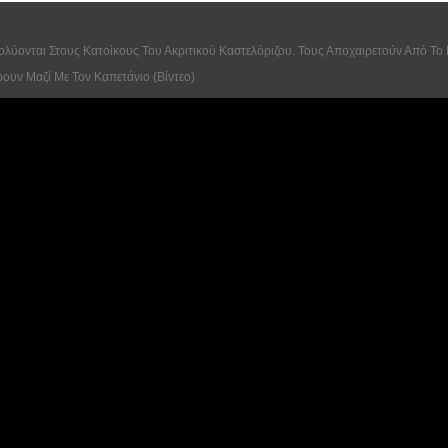
ολύονται Στους Κατοίκους Του Ακριτικού Καστελόριζου. Τους Αποχαιρετούν Από Τ
ουν Μαζί Με Τον Καπετάνιο (βίντεο)