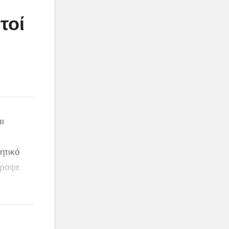
τοί
ι
ητικό
γραψε