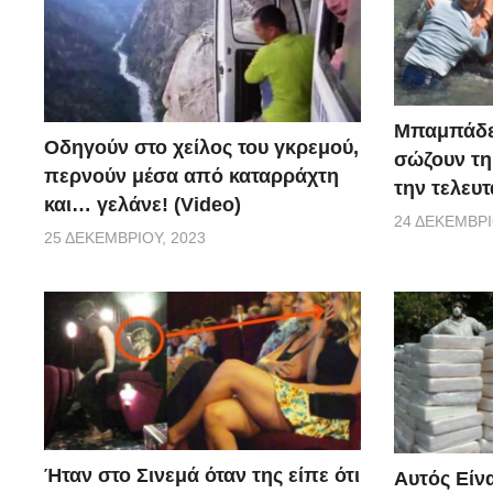
Μπαμπάδε
Οδηγούν στο χείλος του γκρεμού,
σώζουν τη
περνούν μέσα από καταρράχτη
την τελευτ
και… γελάνε! (Video)
24 ΔΕΚΕΜΒΡΊ
25 ΔΕΚΕΜΒΡΊΟΥ, 2023
Ήταν στο Σινεμά όταν της είπε ότι
Αυτός Είνα