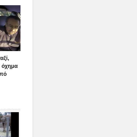
αξί,
ο όχημα
από