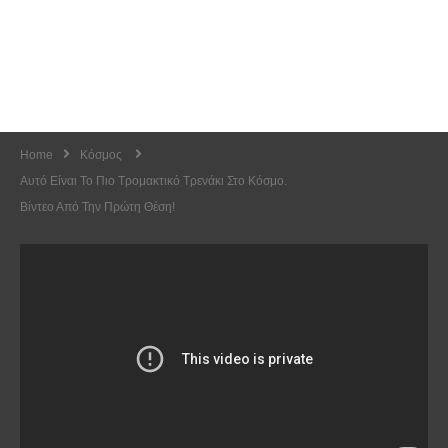
Home
Κόσμος
Αυτό Είναι Το Πιο Τρομακτικό Τρενάκι Στο Κόσμο.
Βίντεο Από Την Πρώτη Θέση!