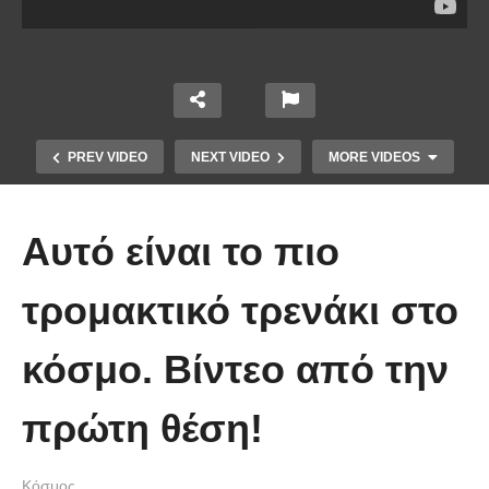
PREV VIDEO
NEXT VIDEO
MORE VIDEOS
Αυτό είναι το πιο
τρομακτικό τρενάκι στο
κόσμο. Βίντεο από την
Οι 5 Γιατροί Κρύφτηκαν πίσω από
το Σεντόνι. Αυτό που ακολούθησε
πρώτη θέση!
όταν έπεσε απλά ΔΕΝ περιγράφεται!
Κόσμος