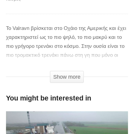
Το Valravn βρίσκεται στο Οχάιο της Αμερικής και έχει
χαρακτηριστεί ως το πιο ψηλό, το πιο μακρύ και το
πιο γρήγορο τρενάκι στο κόσμο. Στην ουσία είναι το
πιο τρομακτικό τρενάκι πάνω στη γη που μόνο οι
τολμηροί μπορούν να ζήσουν την εμπειρία που
προσφέρει. Η ταχύτητα του είναι 120 χλμ/ώρα και το
Show more
θέαμα όπως θα δείτε και στο βίντεο κόβει την ανάσα
χωρίς καμία αμφιβολία. Ευτυχώς για εμάς το
You might be interested in
θεματικό πάρκο Cedar Point που το τρενάκι αυτό
βρίσκεται ανέβασε στο YouTube ένα βίντεο που
δείχνει την διαδρομή του.