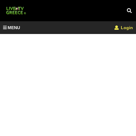
MENU
Login