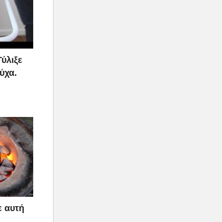
Τύλιξε
ύχα.
ε αυτή