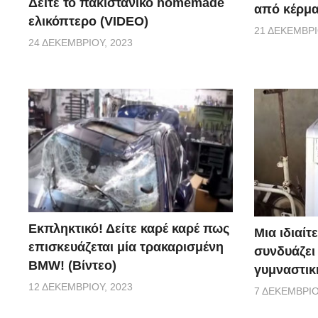
Δείτε το πακιστανικό homemade
από κέρμα
ελικόπτερο (VIDEO)
21 ΔΕΚΕΜΒΡΊ
24 ΔΕΚΕΜΒΡΊΟΥ, 2023
Εκπληκτικό! Δείτε καρέ καρέ πως
Μια ιδιαίτ
επισκευάζεται μία τρακαρισμένη
συνδυάζει
BMW! (Βίντεο)
γυμναστική
12 ΔΕΚΕΜΒΡΊΟΥ, 2023
7 ΔΕΚΕΜΒΡΊΟ