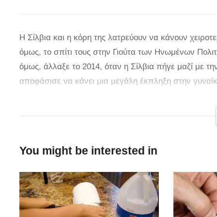
Η Σίλβια και η κόρη της λατρεύουν να κάνουν χειροτε
όμως, το σπίτι τους στην Γιούτα των Ηνωμένων Πολιτ
όμως, άλλαξε το 2014, όταν η Σίλβια πήγε μαζί με τ
αποφάσισε να κάνει μια μεγάλη έκπληξη στην γυναίκα
σπιτιού τους σε ένα υπέροχο δωμάτιο χειροτεχνίας.
“Ήταν πολύ δουλειά, αλλά αφού η γυναίκα μου και η
Andrew στο YouTube. Το δωμάτιο χειροτεχνίας έχει ω
You might be interested in
μεγάλη ντουλάπα. Δείτε στο βίντεο όλη την προσπάθε
τις δυο γυναίκες της ζωής του.
via