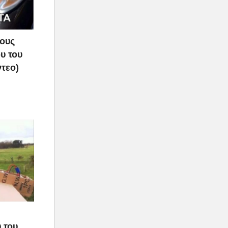
τους
υ του
ντεο)
ο
 του