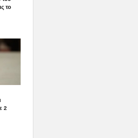
ς το
ι
ε 2