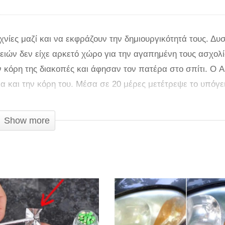
χνίες μαζί και να εκφράζουν την δημιουργικότητά τους. Δυ
ειών δεν είχε αρκετό χώρο για την αγαπημένη τους ασχολί
ην κόρη της διακοπές και άφησαν τον πατέρα στο σπίτι. Ο 
 και την κόρη του. Μέσα σε 20 μέρες μετέτρεψε το υπόγε
Show more
 κόρη μου έλειπαν μπορούσα να δουλεύω και τα βράδια”, γ
ραία και φωτεινά χρώματα στους τοίχους, τραπέζια, λάμπες
ια που έκανε ο Andrew για να φτιάξει το δωμάτιο χειροτεχ