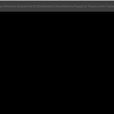
ως Μπορείτε Εύκολα Να Επιδιορθώσετε Οποιαδήποτε Ρωγμή Σε Τοίχους Από Γυψο