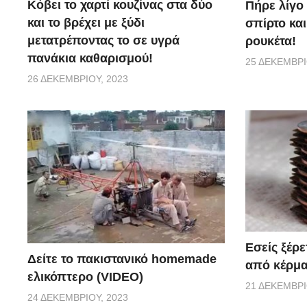
Κόβει το χαρτί κουζίνας στα δύο
Πήρε λίγο 
και το βρέχει με ξύδι
σπίρτο και
μετατρέποντας το σε υγρά
ρουκέτα!
πανάκια καθαρισμού!
25 ΔΕΚΕΜΒΡΊ
26 ΔΕΚΕΜΒΡΊΟΥ, 2023
Εσείς ξέρε
Δείτε το πακιστανικό homemade
από κέρμα
ελικόπτερο (VIDEO)
21 ΔΕΚΕΜΒΡΊ
24 ΔΕΚΕΜΒΡΊΟΥ, 2023