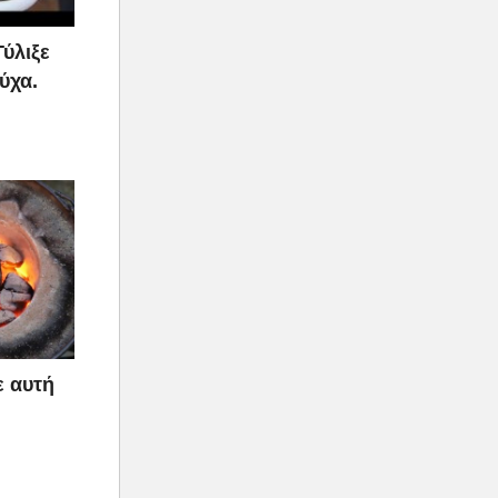
Τύλιξε
ύχα.
ε αυτή