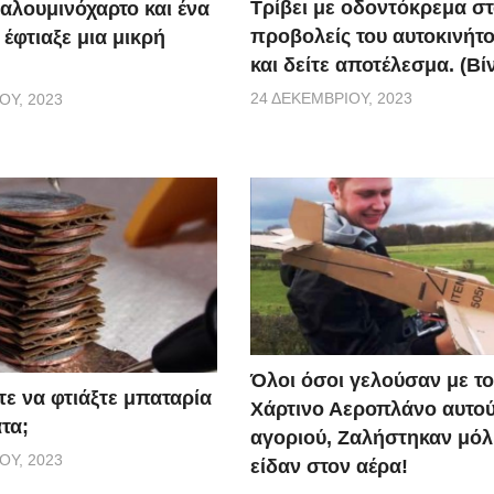
Τρίβει με οδοντόκρεμα σ
αλουμινόχαρτο και ένα
προβολείς του αυτοκινήτο
 έφτιαξε μια μικρή
και δείτε αποτέλεσμα. (Βί
24 ΔΕΚΕΜΒΡΊΟΥ, 2023
ΟΥ, 2023
Όλοι όσοι γελούσαν με τ
τε να φτιάξτε μπαταρία
Χάρτινο Αεροπλάνο αυτού
τα;
αγοριού, Ζαλήστηκαν μόλι
ΟΥ, 2023
είδαν στον αέρα!