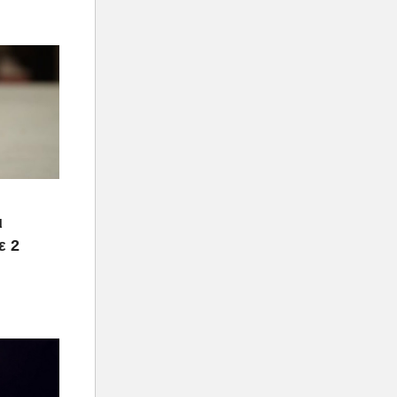
ι
ε 2