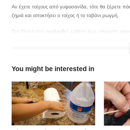
Αν έχετε τοίχους από γυψοσανίδα, τότε θα ξέρετε πόσ
ζημιά και αποκτήσει ο τοίχος ή το ταβάνι ρωγμή.
Στο βίντεο που ακολουθεί, μάθετε πως μπορείτε εύκ
γυψοσανίδα. Μη ξεχάσετε να μοιραστείτε αυτό το χρή
You might be interested in