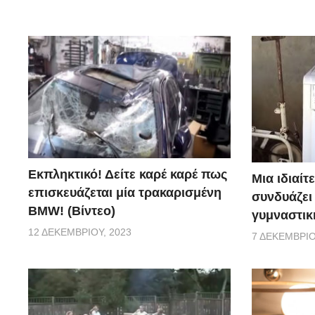
Εκπληκτικό! Δείτε καρέ καρέ πως
Μια ιδιαίτ
επισκευάζεται μία τρακαρισμένη
συνδυάζει
BMW! (Βίντεο)
γυμναστική
12 ΔΕΚΕΜΒΡΊΟΥ, 2023
7 ΔΕΚΕΜΒΡΊΟ