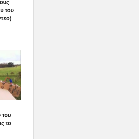
τους
υ του
ντεο)
ο
 του
ς το