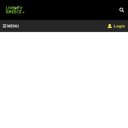
MENU
Login