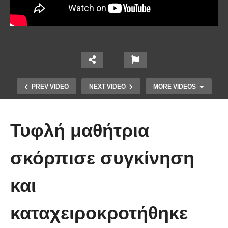
PREV VIDEO
NEXT VIDEO
MORE VIDEOS
Τυφλή μαθήτρια
σκόρπισε συγκίνηση
Το Βίντεο που έγινε viral από την
και
πρώτη στιγμή και συγκίνησε το
Youtube: Αϊ Βασίλης μιλά στη
καταχειροκροτήθηκε
νοηματική με ένα μικρό κορίτσι