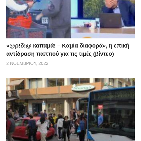
«@ρ!δ!@ καπαμά! – Καμία διαφορά», η επική
αντίδραση παππού για τις τιμές (βίντεο)
2 ΝΟΕΜΒΡΊΟΥ, 2022