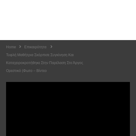
Home
Επικαιρότητα
Τυφλή Μαθήτρια Σκόρπισε Συγκίνηση Και
Καταχειροκροτήθηκε Στην Παρέλαση Στο Άργος
Ορεστικό (φωτο – Βίντεο