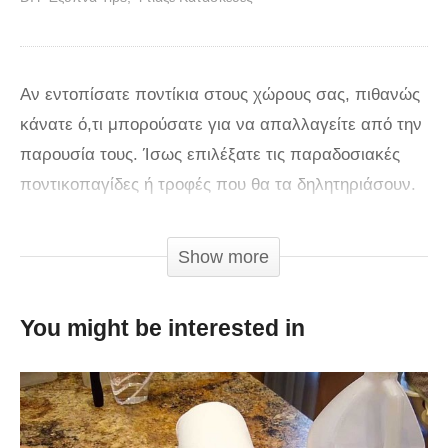
Αν εντοπίσατε ποντίκια στους χώρους σας, πιθανώς
κάνατε ό,τι μπορούσατε για να απαλλαγείτε από την
παρουσία τους. Ίσως επιλέξατε τις παραδοσιακές
ποντικοπαγίδες ή τροφές που θα τα δηλητηριάσουν.
Αν όμως θέλετε μια ακόμη εναλλακτική λύση για να
αντιμετωπίσετε το πρόβλημα με τα τρωκτικά, ίσως
Show more
έχουμε την απάντηση για εσάς. Μπορείτε να
φτιάξετε μια ποντικοπαγίδα με κυλίνδρους.
You might be interested in
Πρόκειται για έναν μεταλλικό κύλινδρο, που
περιστρέφεται κατά μήκος της κεντρικής ράβδου. Το
μήκος είναι ιδανικό για να χωρέσει σε ένα δοχείο 19