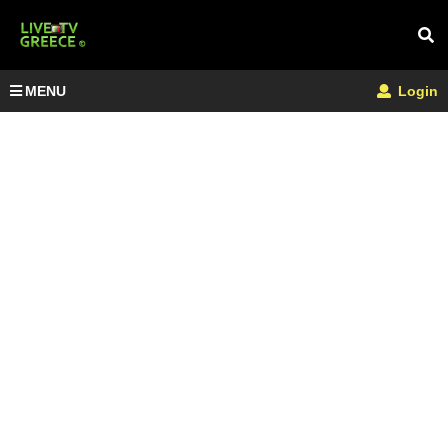
MENU
Login