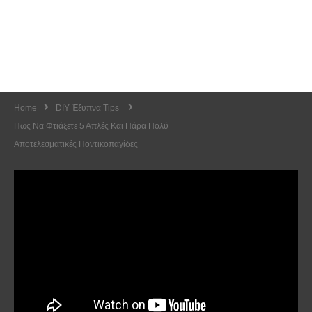
Home
DIY Έξυπνα Tips
Πως Να Φτιάξετε 5 Απλές Και Πάρα Πολύ
Αποτελεσματικές Ποντικοπαγίδες