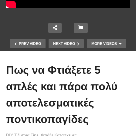
PREV VIDEO
NEXT VIDEO
MORE VIDEOS
Πως να Φτιάξετε 5
απλές και πάρα πολύ
αποτελεσματικές
Εδώ θα δείτε πως να
ψηφιοποιήσετε τα παλιά αρνητικά
ποντικοπαγίδες
φωτογραφιών
DIY Έξυπνα Tips
Φτιάξε Κατασκευές