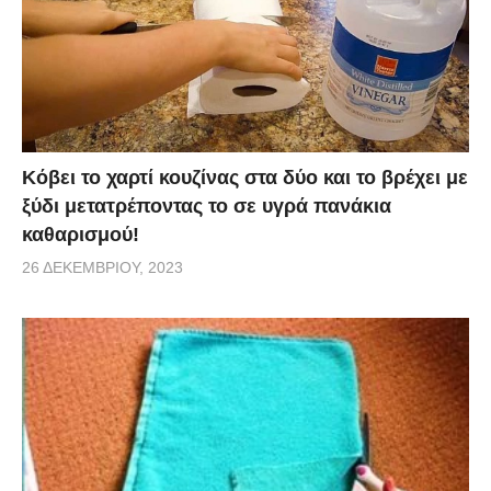
κιλών. Είναι κάτι που μπορείτε να φτιάξετε μόνοι σας
και θα χρειαστείτε 2-3 υλικά. Παρακολουθήστε το
βίντεο για να μάθετε πώς να φτιάξετε μια από αυτές
τις απλές, αλλά αποτελεσματικές ποντικοπαγίδα.
Κόβει το χαρτί κουζίνας στα δύο και το βρέχει με
ξύδι μετατρέποντας το σε υγρά πανάκια
καθαρισμού!
26 ΔΕΚΕΜΒΡΊΟΥ, 2023