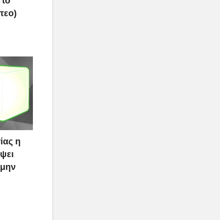
 το
τεο)
ίας η
ψει
 μην