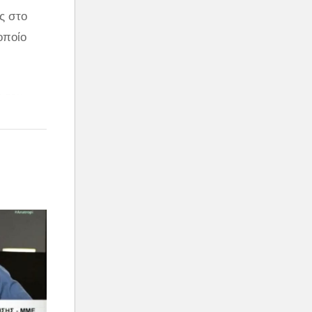
ς στο
οποίο
 του
ου
λεπτα