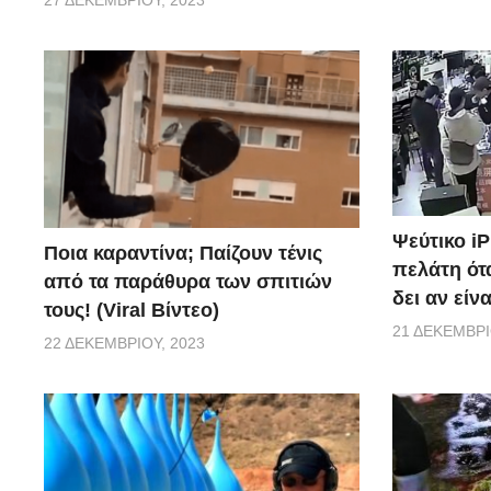
27 ΔΕΚΕΜΒΡΊΟΥ, 2023
Ψεύτικο i
Ποια καραντίνα; Παίζουν τένις
πελάτη ότα
από τα παράθυρα των σπιτιών
δει αν είν
τους! (Viral Βίντεο)
21 ΔΕΚΕΜΒΡΊ
22 ΔΕΚΕΜΒΡΊΟΥ, 2023