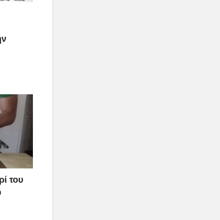
ην
ρί του
υ