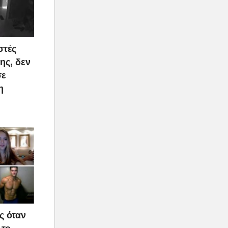
στές
ης, δεν
σε
η
ς όταν