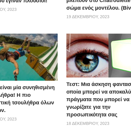
βλέπουν στο Chatroulette
υ έγιναν πλούσιοι!
σώμα ενός μοντέλου. (Βίν
ΟΥ, 2023
19 ΔΕΚΕΜΒΡΊΟΥ, 2023
Τεστ: Μια άσκηση φαντασ
 είναι μία συνηθισμένη
οποία μπορεί να αποκαλύ
ήθρα! Η πιο
πράγματα που μπορεί να
τική τσουλήθρα όλων
γνωρίζατε για την
ν.
προσωπικότητα σας
ΟΥ, 2023
18 ΔΕΚΕΜΒΡΊΟΥ, 2023