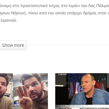
ναμη στο προστατευτικό τείχος στο λιμάνι του Λας Πάλμα
ναρίων Νήσων), πίσω από τον οποίο υπάρχει δρόμος στον 
λιμανιού.
 επιβάτες δεν τραυματίστηκε όπως επίσης αν και η πλώρη
λευρά δεν υπήρχαν πεζοί ή αυτοκίνητα. Η εικόνα πάντως τ
Show more
ίναι συγκλονιστικές ενώ όπως φαίνεται στο βίντεο δευτερό
Χ αυτοκίνητο.