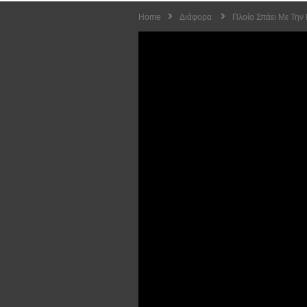
Home
Διάφορα
Πλοίο Σπάει Με Την 