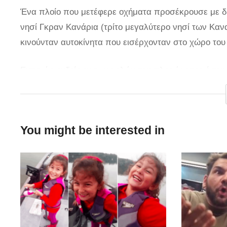
Ένα πλοίο που μετέφερε οχήματα προσέκρουσε με δύ
νησί Γκραν Κανάρια (τρίτο μεγαλύτερο νησί των Κα
κινούνταν αυτοκίνητα που εισέρχονταν στο χώρο του 
Ευτυχώς ουδείς εκ των μελών του πληρώματος ή τους
πλοίου έσπασε το τσιμεντένιο τείχος από την άλλη π
πλοίου να πέφτει πάνω στο τείχος και να το σπάει ε
πριν την πρόσκρουση από το σημείο διερχόταν ένα Ι
You might be interested in