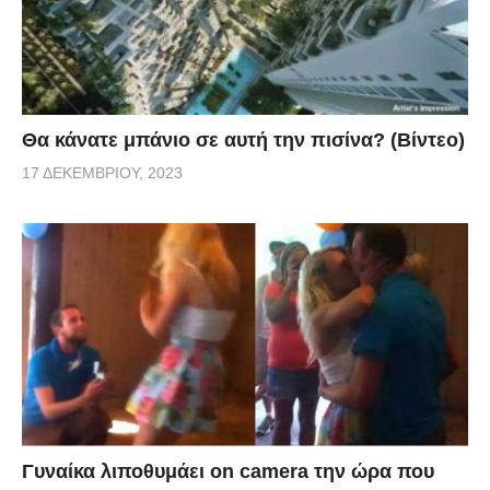
Θα κάνατε μπάνιο σε αυτή την πισίνα? (Βίντεο)
17 ΔΕΚΕΜΒΡΊΟΥ, 2023
Γυναίκα λιποθυμάει on camera την ώρα που