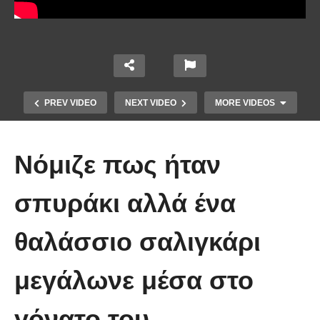
PREV VIDEO
NEXT VIDEO
MORE VIDEOS
Νόμιζε πως ήταν
σπυράκι αλλά ένα
θαλάσσιο σαλιγκάρι
Χειριστής κλαρκ έχει μια απίστευτα
μεγάλωνε μέσα στο
άτυχη μέρα στη δουλειά
γόνατο του