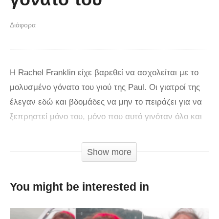
Διάφορα
Η Rachel Franklin είχε βαρεθεί να ασχολείται με το
μολυσμένο γόνατο του γιού της Paul. Οι γιατροί της
έλεγαν εδώ και βδομάδες να μην το πειράζει για να
ξεπρηστεί μόνο του, μόνο που αυτό γινόταν όλο και
χειρότερα. Αποφάσισε λοιπόν, να το πιέσει για να
βγάλει το πύον και να απαλύνει τον πόνο. Αντ’αυτού
Show more
δέχτηκε μια αηδιαστική έκπληξη που κυριολεκτικά
την σόκαρε. Πετάχτηκε ένα μικρό γκρίζο αντικείμενο,
You might be interested in
σαν πετραδάκι. Καθώς όμως η Rachel το γύρισε
ανάποδα, κατάλαβε πως δεν ήταν καν πετραδάκι.