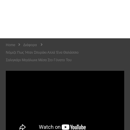
Home
Διάφορα
Νόμιζε Πως Ήταν Σπυράκι Αλλά Ένα Θαλάσσιο
Σαλιγκάρι Μεγάλωνε Μέσα Στο Γόνατο Του