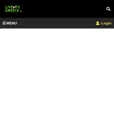
MENU
Login