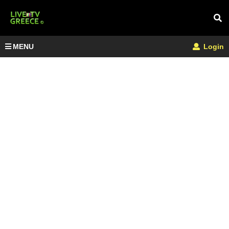
MENU
Login