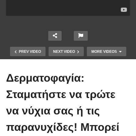
PREV VIDEO
NEXT VIDEO
MORE VIDEOS
Δερματοφαγία:
Σταματήστε να τρώτε
να νύχια σας ή τις
Χειριστής κλαρκ έχει μια απίστευτα
παρανυχίδες! Mπορεί
άτυχη μέρα στη δουλειά