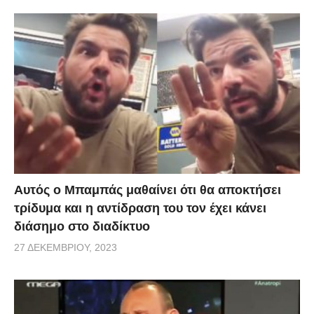
Οι παρανυχίδες των νυχιών μολύνονται από τα
μικρόβια του σάλιου, ειδικά αν κάποιος τα μασάει
όλη την ώρα. Ακόμα και αν σταματήσει κάποιος να
μασάει, το δέρμα μπορεί να αποχρωματιστεί. Αν
ανήκετε σε αυτή την κατηγορία τότε πρέπει να
παρακολουθήσετε το βίντεο που ακολουθεί, που είναι
μια εξομολόγηση ενός νεαρού άντρα, του Lucas, που
έχει σοβαρό πρόβλημα Δερματοφαγίας. Ο άντρας
δυσκολεύεται πολύ να μην δαγκώσει το δέρμα του,
Αυτός ο Μπαμπάς μαθαίνει ότι θα αποκτήσει
και περιγράφει την μακροχρόνια πάλη του με την
τρίδυμα και η αντίδραση του τον έχει κάνει
Δερματοφαγία. Το πρόβλημα έγινε τόσο έντονο, που
διάσημο στο διαδίκτυο
πλέον ο στόχος του είναι να το δημοσιοποιήσει για
27 ΔΕΚΕΜΒΡΊΟΥ, 2023
να σταματήσει τον εαυτό του από αυτό τον
ενοχλητικό εθισμό.