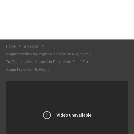
Home
Διάφορα
Δερματοφαγία: Σταματήστε Να Τρώτε Να Νύχια Σας Ή
Τις Παρανυχίδες! Mπορεί Να Προκαλέσει Ζημιά Στο
Δέρμα Γύρω Από Τα Νύχια.