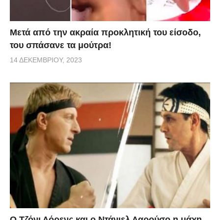
Μετά από την ακραία προκλητική του είσοδο,
του σπάσανε τα μούτρα!
14 ΔΕΚΕΜΒΡΊΟΥ, 2023
Ο Τζόνι Λόρενς και ο Ντάνιελ Λαρούσο η μάχη