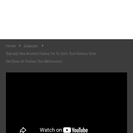
Home
Διάφορα
Έφτιαξε Μια Φυσική Πισίνα Για Το Σπίτι Του! Κάπως Έτσι
Θα Είναι Οι Πισίνες Του Μέλλοντος!