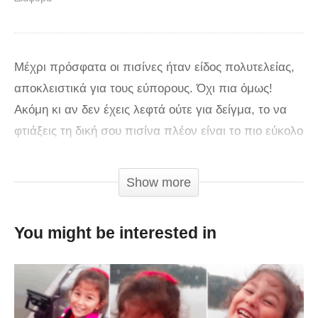
Μέχρι πρόσφατα οι πισίνες ήταν είδος πολυτελείας,
αποκλειστικά για τους εύπορους. Όχι πια όμως!
Ακόμη κι αν δεν έχεις λεφτά ούτε για δείγμα, τo να
φτιάξεις τη δική σου πισίνα πλέον είναι το πιο εύκολο
πράγμα του κόσμου, όπως έχουμε δείξει και σε
παλαιότερα άρθρα ενώ οι «φυσικές» πισίνες είναι το
Show more
τελευταίο trend που συναρπάζει.
You might be interested in