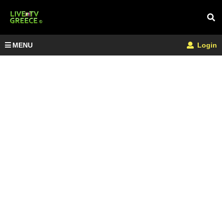
MENU
Login