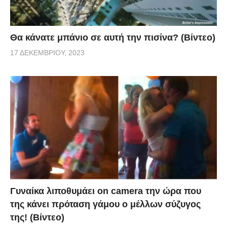
Θα κάνατε μπάνιο σε αυτή την πισίνα? (Βίντεο)
17 ΔΕΚΕΜΒΡΊΟΥ, 2023
Γυναίκα λιποθυμάει on camera την ώρα που
της κάνει πρόταση γάμου ο μέλλων σύζυγος
της! (Βίντεο)