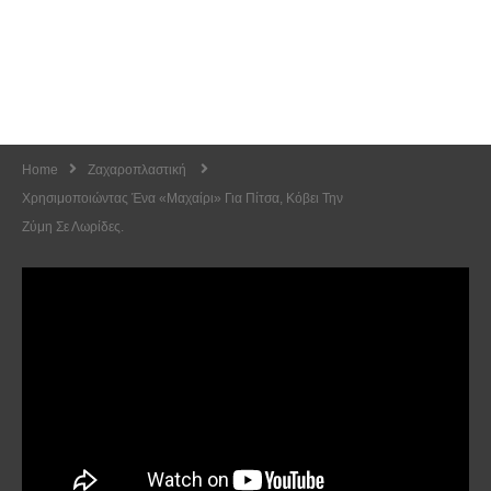
Home
Ζαχαροπλαστική
Χρησιμοποιώντας Ένα «μαχαίρι» Για Πίτσα, Κόβει Την
Ζύμη Σε Λωρίδες.