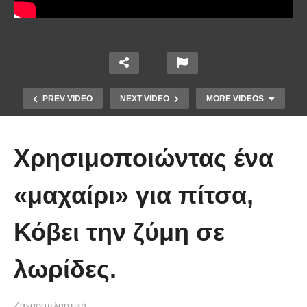
PREV VIDEO
NEXT VIDEO
MORE VIDEOS
Χρησιμοποιώντας ένα
«μαχαίρι» για πίτσα,
Κόβει την ζύμη σε
Με αυτόν τον τρόπο μπορείτε να
δημιουργήσετε δροσερά ζελεδάκια
λωρίδες.
που τα λατρεύουν τα παιδιά
Ζαχαροπλαστική