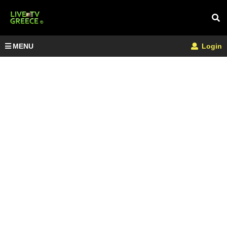
MENU
Login