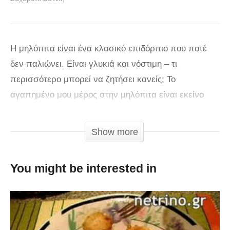
Η μηλόπιτα είναι ένα κλασικό επιδόρπιο που ποτέ
δεν παλιώνει. Είναι γλυκιά και νόστιμη – τι
περισσότερο μπορεί να ζητήσει κανείς; Το
αγαπημένο μου μέρος στην μηλόπιτα είναι εκείνο
που χρησιμοποιούμε την δημιουργικότητα μας.
Show more
Μπορείτε να χρησιμοποιήσετε διαφορετικά είδη των
μήλων, για να πάρετε μια μοναδική γεύση κάθε
You might be interested in
φορά. Σε αυτό το βίντεο θα δούμε πως μπορούμε να
φτιάξουμε ένα λαχταριστό επιδόρπιο με βάση την
μηλόπιτα. Καλή σας όρεξη!