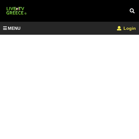
MENU
Login