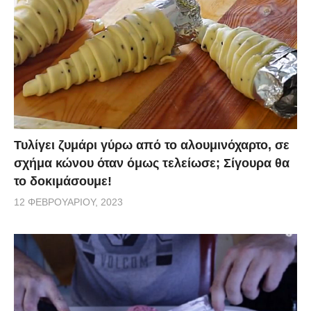
Τυλίγει ζυμάρι γύρω από το αλουμινόχαρτο, σε
σχήμα κώνου όταν όμως τελείωσε; Σίγουρα θα
το δοκιμάσουμε!
12 ΦΕΒΡΟΥΑΡΊΟΥ, 2023