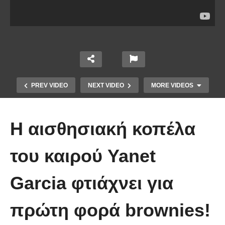
PREV VIDEO
NEXT VIDEO
MORE VIDEOS
Η αισθησιακή κοπέλα
του καιρού Yanet
Garcia φτιάχνει για
Με αυτόν τον τρόπο μπορείτε να
δημιουργήσετε δροσερά ζελεδάκια
πρώτη φορά brownies!
που τα λατρεύουν τα παιδιά