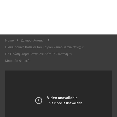
Home
Ζαχαροπλαστική
Η Αισθησιακή Κοπέλα Του Καιρού Yanet Garcia Φτιάχνει
Για Πρώτη Φορά Brownies! Δείτε Τη Συνταγή Αν
Μπορείτε Φυσικά!