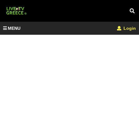
MENU
Login