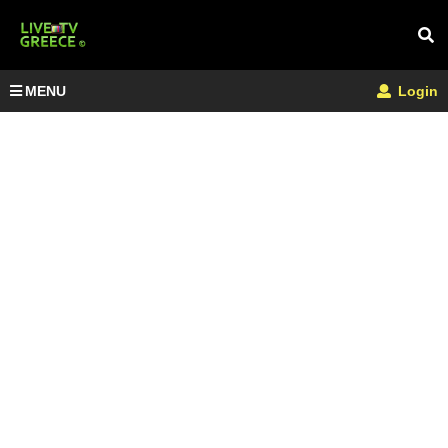
MENU
Login