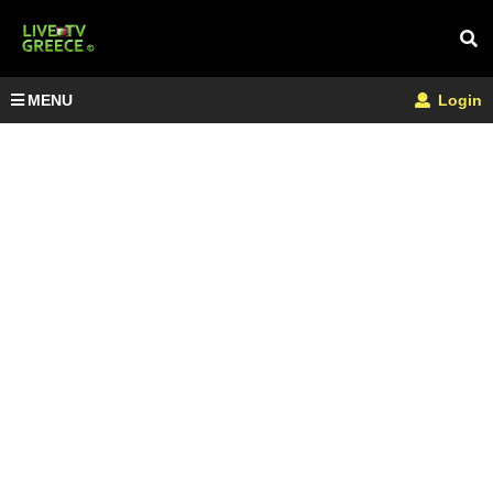
MENU
Login